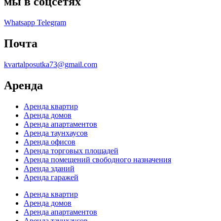
мы в соцсетях
Whatsapp
Telegram
Почта
kvartalposutka73@gmail.com
Аренда
Аренда квартир
Аренда домов
Аренда апартаментов
Аренда таунхаусов
Аренда офисов
Аренда торговых площадей
Аренда помещений свободного назначения
Аренда зданий
Аренда гаражей
Аренда квартир
Аренда домов
Аренда апартаментов
Аренда таунхаусов