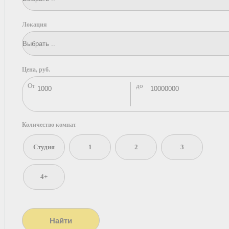
Локация
Цена, руб.
От
до
Количество комнат
Студия
1
2
3
4+
Найти