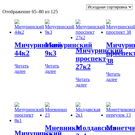
Отображение 65–80 из 125
Мичуринский
Мичуринский
Мичури
Мичуринский
44к2
9к3
проспек
проспект
38
27к2
Читать
Читать
далее
далее
Читать
Читать
далее
далее
Мневники
Молдавская
Монетчи
Мичуринский