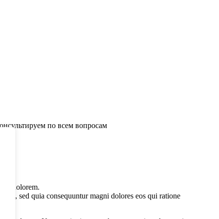
консультируем по всем вопросам
tium dolorem.
fugit, sed quia consequuntur magni dolores eos qui ratione