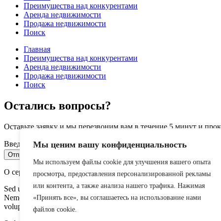
Преимущества над конкурентами
Аренда недвижимости
Продажа недвижимости
Поиск
Главная
Преимущества над конкурентами
Аренда недвижимости
Продажа недвижимости
Поиск
Остались вопросы?
Оставьте заявку и мы перезвоним вам в течение 5 минут и про
Мы ценим вашу конфиденциальность
Введите ваш телефон
Отправить заявку
Мы используем файлы cookie для улучшения вашего опыта
О сервисе
просмотра, предоставления персонализированной рекламы
или контента, а также анализа нашего трафика. Нажимая
Sed ut perspiciatis unde omnis iste natus error sit voluptatem accusan
Nemo enim ipsam voluptatem quia voluptas sit aspernatur aut odit aut 
«Принять все», вы соглашаетесь на использование нами
voluptatem sequi nesciunt. Neque porro quisquam est, qui.
файлов cookie.